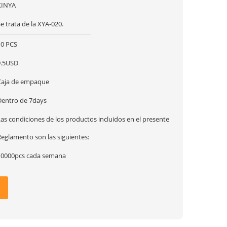
XINYA
e trata de la XYA-020.
10 PCS
9.5USD
Caja de empaque
Dentro de 7days
as condiciones de los productos incluidos en el presente
Reglamento son las siguientes:
10000pcs cada semana