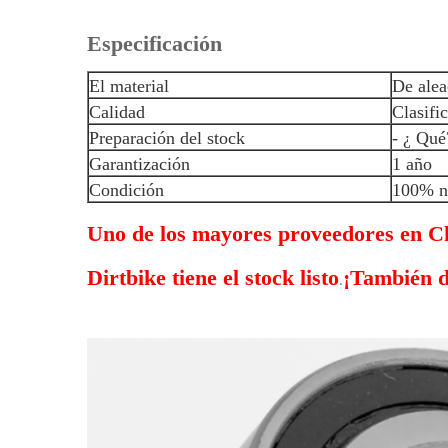
Especificación
El material
De alea
Calidad
Clasifi
Preparación del stock
- ¿ Qué
Garantización
1 año
Condición
100% n
Uno de los mayores proveedores en Ch
Dirtbike tiene el stock listo
¡También d
.