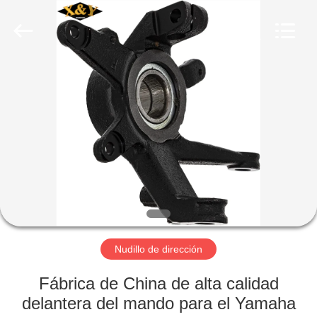
Trading
Co.,
Ltd.
All
Rights
Reserved.
Developed
by
HOGAR
ECER
PRODUCTOS
SOBRE
NOSOTROS
VIAJE
DE
Nudillo de dirección
LA
Fábrica de China de alta calidad
FÁBRICA
delantera del mando para el Yamaha