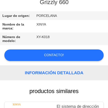
Grizzly 660
CONTROL
Lugar de origen:
PORCELANA
DE
CALIDAD
Nombre de la
XINYA
marca:
Número de
XY-K018
CONTÁCTENOS
modelo:
PIDA
CONTACTO!
UNA
CITA
INFORMACIÓN DETALLADA
MAPA
productos similares
DEL
SITIO
El sistema de dirección