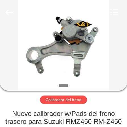
Trading
Co.,
Ltd.
All
Rights
Reserved.
Developed
by
HOGAR
ECER
PRODUCTOS
SOBRE
NOSOTROS
VIAJE
DE
Calibrador del freno
LA
Nuevo calibrador w/Pads del freno
FÁBRICA
trasero para Suzuki RMZ450 RM-Z450