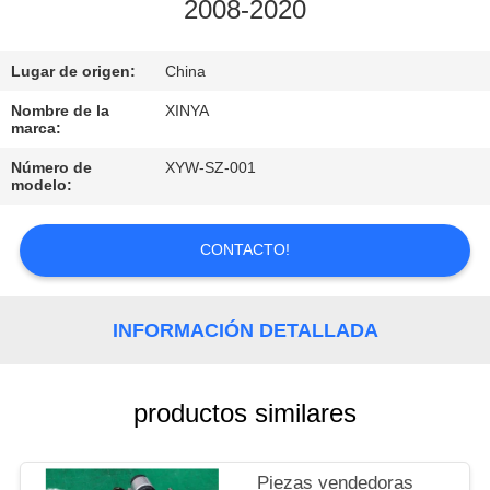
2008-2020
CONTROL
Lugar de origen:
China
DE
CALIDAD
Nombre de la
XINYA
marca:
Número de
XYW-SZ-001
CONTÁCTENOS
modelo:
PIDA
CONTACTO!
UNA
CITA
INFORMACIÓN DETALLADA
MAPA
productos similares
DEL
SITIO
Piezas vendedoras