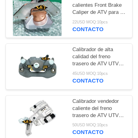
calientes Front Brake
PRIVACY
Caliper de ATV para el
ranchero TRX420
POLICY
22USD MOQ:10pcs
/500/680 de HONDA
CONTACTO
Calibrador de alta
calidad del freno
trasero de ATV UTV
para Honda SXS 1000
45USD MOQ:10pcs
2017 con las zapatas
CONTACTO
de freno
Calibrador vendedor
caliente del freno
trasero de ATV UTV
para HONDA TRX680
50USD MOQ:10pcs
CONTACTO