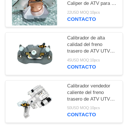
Caliper de ATV para el
ranchero TRX420
PRIVACY
22USD MOQ:10pcs
/500/680 de HONDA
CONTACTO
POLICY
Calibrador de alta
calidad del freno
trasero de ATV UTV
para Honda SXS 1000
45USD MOQ:10pcs
2017 con las zapatas
CONTACTO
de freno
Calibrador vendedor
caliente del freno
trasero de ATV UTV
para HONDA TRX680
50USD MOQ:10pcs
CONTACTO