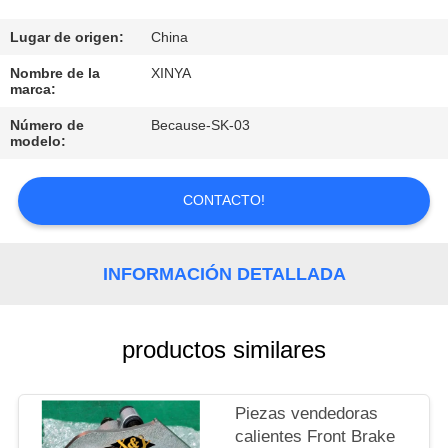
CONTROL
Lugar de origen:
China
DE
Nombre de la
XINYA
marca:
CALIDAD
Número de
Because-SK-03
modelo:
CONTÁCTENOS
CONTACTO!
PIDA
UNA
INFORMACIÓN DETALLADA
CITA
productos similares
MAPA
DEL
Piezas vendedoras
SITIO
calientes Front Brake