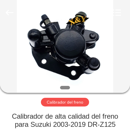
Trading
Co.,
Ltd.
All
Rights
Reserved.
Developed
by
HOGAR
ECER
PRODUCTOS
SOBRE
NOSOTROS
VIAJE
DE
Calibrador del freno
LA
Calibrador de alta calidad del freno
FÁBRICA
para Suzuki 2003-2019 DR-Z125