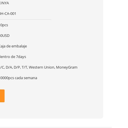
XINYA
BH-CA-001
10pcs
50USD
Caja de embalaje
dentro de 7days
L/C, D/A, D/P, T/T, Western Union, MoneyGram
10000pcs cada semana