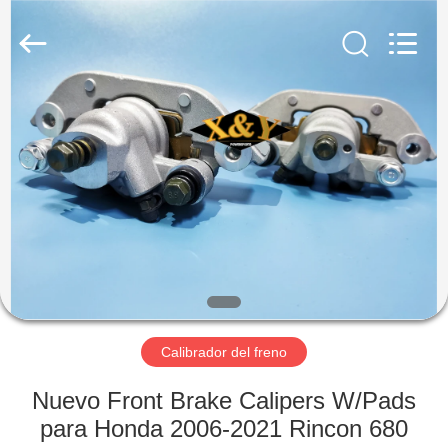
Trading
Co.,
Ltd.
All
Rights
Reserved.
Developed
by
HOGAR
ECER
PRODUCTOS
SOBRE
NOSOTROS
VIAJE
DE
Calibrador del freno
LA
Nuevo Front Brake Calipers W/Pads
FÁBRICA
para Honda 2006-2021 Rincon 680