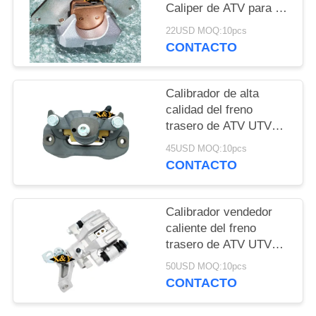
Caliper de ATV para el
ranchero TRX420
PRIVACY
22USD MOQ:10pcs
/500/680 de HONDA
CONTACTO
POLICY
Calibrador de alta
calidad del freno
trasero de ATV UTV
para Honda SXS 1000
45USD MOQ:10pcs
2017 con las zapatas
CONTACTO
de freno
Calibrador vendedor
caliente del freno
trasero de ATV UTV
para HONDA TRX680
50USD MOQ:10pcs
CONTACTO