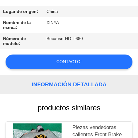
CONTROL
Lugar de origen:
China
DE
Nombre de la
XINYA
marca:
CALIDAD
Número de
Because-HD-T680
modelo:
CONTÁCTENOS
CONTACTO!
PIDA
UNA
INFORMACIÓN DETALLADA
CITA
productos similares
MAPA
DEL
Piezas vendedoras
SITIO
calientes Front Brake