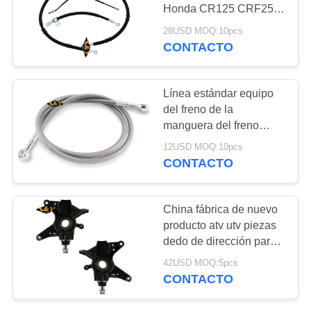
Honda CR125 CRF250
PRIVACY
CRF250R CRF450R
28USD MOQ:10pcs
2004-2023
CONTACTO
19
POLICY
Manguera del freno
Línea estándar equipo
y línea del freno
del freno de la
manguera del freno
compatible con KTM
12USD MOQ:10pcs
125 250
CONTACTO
13
China fábrica de nuevo
Embrague de
producto atv utv piezas
dedo de dirección para
accionamiento
Honda TRX500 2014-
42USD MOQ:5pcs
2023
primario
CONTACTO