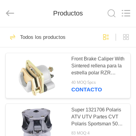
Trading
Co.,
Ltd.
All
Productos
Rights
Reserved.
Developed
by
HOGAR
ECER
47
Todos los productos
Calibrador del freno
PRODUCTOS
Front Brake Caliper With
Sintered rellena para la
SOBRE
estrella polar RZR
NOSOTROS
XP/XP 4/Turbo S 2016-
40 MOQ:5pcs
2021
CONTACTO
15
VIAJE
DE
Super 1321706 Polaris
Nudillo de dirección
ATV UTV Partes CVT
LA
Polaris Sportsman 500
FÁBRICA
EBS 1998-2005
83 MOQ:4