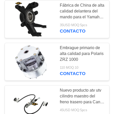
Fábrica de China de alta
calidad delantera del
12
mando para el Yamaha
Otras piezas
Grizzly 660
35USD MOQ:5pcs
CONTACTO
populares
Embrague primario de
alta calidad para Polaris
ZRZ 1000
110 MOQ:10
CONTACTO
Nuevo producto atv utv
cilindro maestro del
freno trasero para Can-
Am Maverick X3 Turbo
45USD MOQ:5pcs
2017-2023