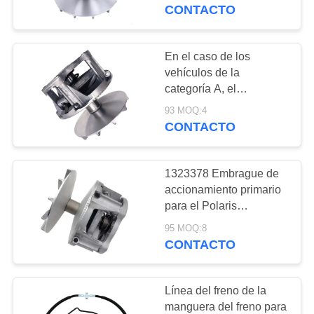
Embrague primario OEM
CONTACTO
CONTROL
DE
En el caso de los
15
CALIDAD
vehículos de la
Distribuidor del
categoría A, el
embrague del vehículo
freno
93 MOQ:4
CONTÁCTENOS
de la categoría B será el
CONTACTO
mismo que el embrague
del vehículo de la
PIDA
categoría B.
1323378 Embrague de
UNA
accionamiento primario
CITA
para el Polaris
5
Scrambler 850 2015-
95 MOQ:8
2021
CONTACTO
MAPA
Amortiguador
DEL
Línea del freno de la
SITIO
manguera del freno para